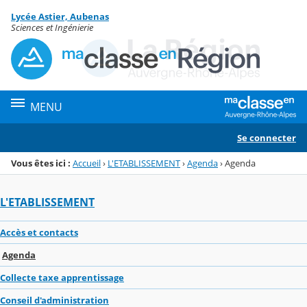
Panneau de gestion des cookies
Lycée Astier, Aubenas
Menu de la rubrique
Contenu
Sciences et Ingénierie
MENU
Se connecter
Vous êtes ici :
Accueil
›
L'ETABLISSEMENT
›
Agenda
›
Agenda
L'ETABLISSEMENT
Accès et contacts
Agenda
Collecte taxe apprentissage
Conseil d'administration