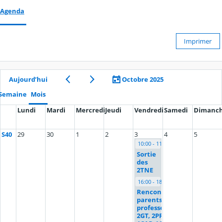
Agenda
Imprimer
Aujourd’hui
Octobre 2025
Semaine
Mois
Lundi
Mardi
Mercredi
Jeudi
Vendredi
Samedi
Dimanc
S40
29
30
1
2
3
4
5
10:00 - 11:00
Sortie
des
2TNE
16:00 - 18:00
Rencontre
parents
professeurs
2GT, 2PRO,