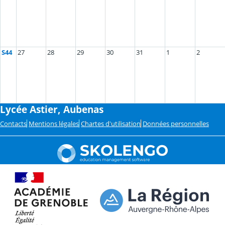
S44
27
28
29
30
31
1
2
Lycée Astier, Aubenas
Contacts
Mentions légales
Chartes d'utilisation
Données personnelles