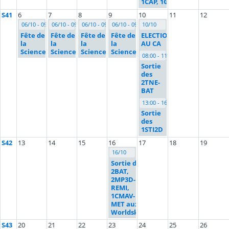
1CAP, 1GT
S41
6
7
8
9
10
11
12
06/10 - 09/10
06/10 - 09/10
06/10 - 09/10
06/10 - 09/10
10/10
Fête de
Fête de
Fête de
Fête de
ELECTIONS
la
la
la
la
AU CA
Science
Science
Science
Science
08:00 - 11:45
Sortie
des
2TNE-
BAT
13:00 - 16:30
Sortie
des
1STI2D
S42
13
14
15
16
17
18
19
16/10
Sortie des
2BAT,
2MP3D-
REMI,
1CMAV-
MET aux
Worldskills
S43
20
21
22
23
24
25
26