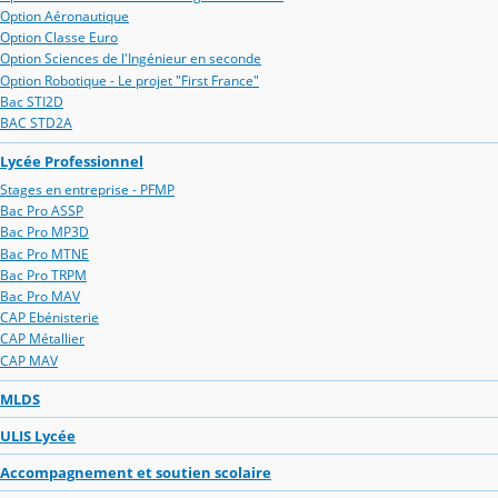
Option Aéronautique
Option Classe Euro
Option Sciences de l'Ingénieur en seconde
Option Robotique - Le projet "First France"
Bac STI2D
BAC STD2A
Lycée Professionnel
Stages en entreprise - PFMP
Bac Pro ASSP
Bac Pro MP3D
Bac Pro MTNE
Bac Pro TRPM
Bac Pro MAV
CAP Ebénisterie
CAP Métallier
CAP MAV
MLDS
ULIS Lycée
Accompagnement et soutien scolaire