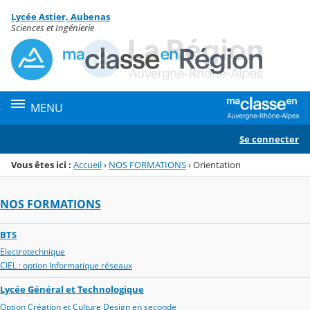
Panneau de gestion des cookies
Lycée Astier, Aubenas
Menu de la rubrique
Contenu
Sciences et Ingénierie
MENU
Se connecter
Vous êtes ici :
Accueil
›
NOS FORMATIONS
›
Orientation
NOS FORMATIONS
BTS
Electrotechnique
CIEL : option Informatique réseaux
Lycée Général et Technologique
Option Création et Culture Design en seconde