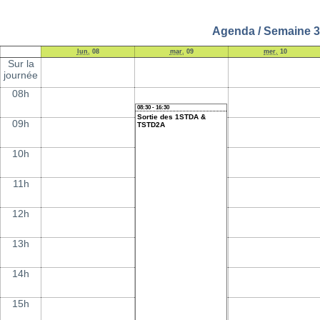
Agenda / Semaine 3
lun.
08
mar.
09
mer.
10
Sur la
journée
08h
08:30 - 16:30
Sortie des 1STDA &
09h
TSTD2A
10h
11h
12h
13h
14h
15h