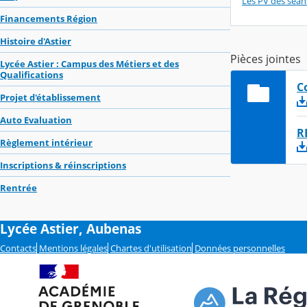
Les PV des séan
Financements Région
Histoire d'Astier
Pièces jointes
Lycée Astier : Campus des Métiers et des
Qualifications
C
Projet d'établissement
Auto Evaluation
R
Règlement intérieur
Inscriptions & réinscriptions
Rentrée
Lycée Astier, Aubenas
Contacts
Mentions légales
Chartes d'utilisation
Données personnelles