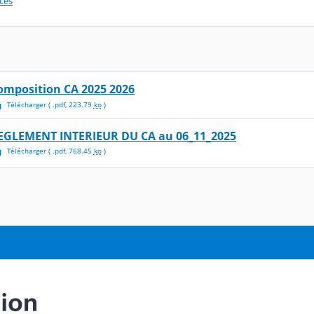
ces
omposition CA 2025 2026
Télécharger
( .
pdf
,
223.79
ko
)
EGLEMENT INTERIEUR DU CA au 06_11_2025
Télécharger
( .
pdf
,
768.45
ko
)