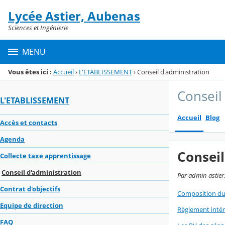
Panneau de gestion des cookies
Lycée Astier, Aubenas
Menu de la rubrique
Contenu
Sciences et Ingénierie
MENU
Vous êtes ici :
Accueil
›
L'ETABLISSEMENT
›
Conseil d'administration
Conseil
L'ETABLISSEMENT
Accueil
Blog
Accès et contacts
Agenda
Conseil
Collecte taxe apprentissage
Conseil d'administration
Par admin astier,
Contrat d'objectifs
Composition du
Equipe de direction
Règlement intér
FAQ