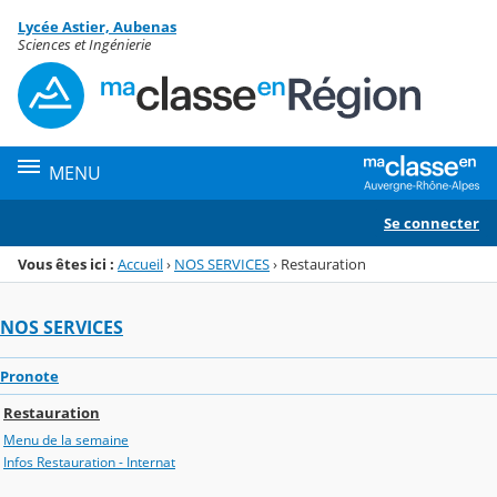
Panneau de gestion des cookies
Lycée Astier, Aubenas
Menu de la rubrique
Contenu
Sciences et Ingénierie
MENU
Se connecter
Vous êtes ici :
Accueil
›
NOS SERVICES
›
Restauration
NOS SERVICES
Pronote
Restauration
Menu de la semaine
Infos Restauration - Internat