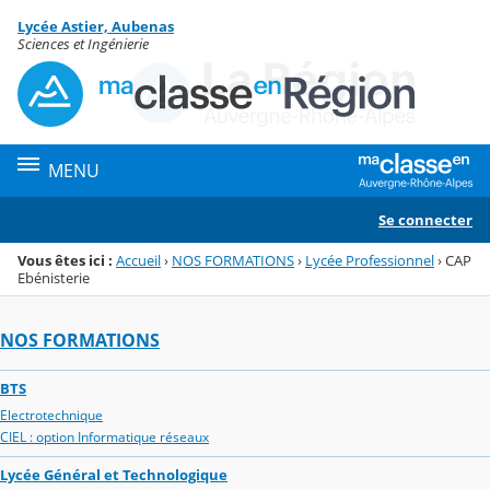
Panneau de gestion des cookies
Lycée Astier, Aubenas
Menu de la rubrique
Contenu
Sciences et Ingénierie
MENU
Se connecter
Vous êtes ici :
Accueil
›
NOS FORMATIONS
›
Lycée Professionnel
›
CAP
Ebénisterie
NOS FORMATIONS
BTS
Electrotechnique
CIEL : option Informatique réseaux
Lycée Général et Technologique