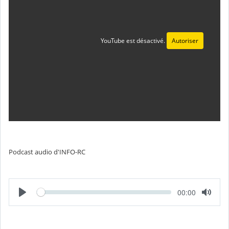
YouTube est désactivé.
Autoriser
Podcast audio d'INFO-RC
L
T
00:00
e
e
c
m
t
p
u
s
r
é