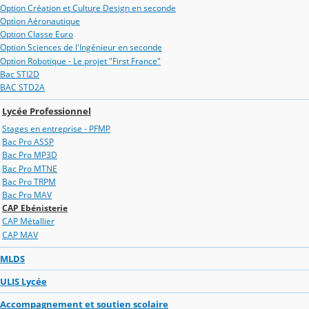
Option Création et Culture Design en seconde
Option Aéronautique
Option Classe Euro
Option Sciences de l'Ingénieur en seconde
Option Robotique - Le projet "First France"
Bac STI2D
BAC STD2A
Lycée Professionnel
Stages en entreprise - PFMP
Bac Pro ASSP
Bac Pro MP3D
Bac Pro MTNE
Bac Pro TRPM
Bac Pro MAV
CAP Ebénisterie
CAP Métallier
CAP MAV
MLDS
ULIS Lycée
Accompagnement et soutien scolaire