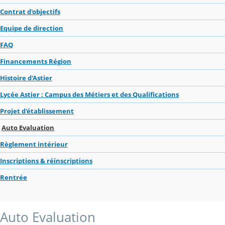
Contrat d'objectifs
Equipe de direction
FAQ
Financements Région
Histoire d'Astier
Lycée Astier : Campus des Métiers et des Qualifications
Projet d'établissement
Auto Evaluation
Règlement intérieur
Inscriptions & réinscriptions
Rentrée
Auto Evaluation