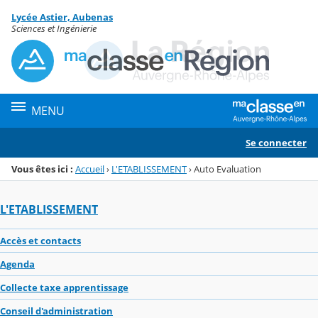
Panneau de gestion des cookies
Lycée Astier, Aubenas
Menu de la rubrique
Contenu
Sciences et Ingénierie
MENU
Se connecter
Vous êtes ici :
Accueil
›
L'ETABLISSEMENT
›
Auto Evaluation
L'ETABLISSEMENT
Accès et contacts
Agenda
Collecte taxe apprentissage
Conseil d'administration