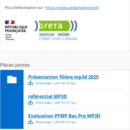
Plus d’information sur :
https://greta-ardechedrome.fr/
Pièces jointes
Présentation filière mp3d 2025
Télécharger
( .
pdf
,
541.43
ko
)
reférentiel MP3D
Télécharger
( .
pdf
,
615.57
ko
)
Evaluation PFMP Bac Pro MP3D
Télécharger
( .
pdf
,
681.07
ko
)