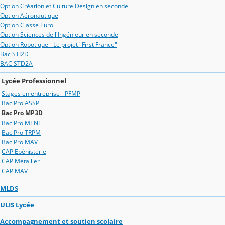
Option Création et Culture Design en seconde
Option Aéronautique
Option Classe Euro
Option Sciences de l'Ingénieur en seconde
Option Robotique - Le projet "First France"
Bac STI2D
BAC STD2A
Lycée Professionnel
Stages en entreprise - PFMP
Bac Pro ASSP
Bac Pro MP3D
Bac Pro MTNE
Bac Pro TRPM
Bac Pro MAV
CAP Ebénisterie
CAP Métallier
CAP MAV
MLDS
ULIS Lycée
Accompagnement et soutien scolaire