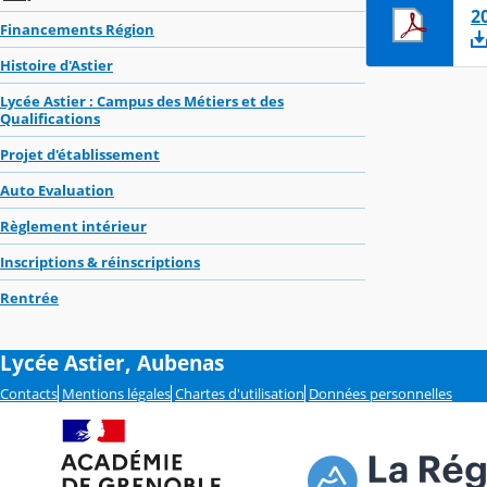
2
Financements Région
Histoire d'Astier
Lycée Astier : Campus des Métiers et des
Qualifications
Projet d'établissement
Auto Evaluation
Règlement intérieur
Inscriptions & réinscriptions
Rentrée
Lycée Astier, Aubenas
Contacts
Mentions légales
Chartes d'utilisation
Données personnelles