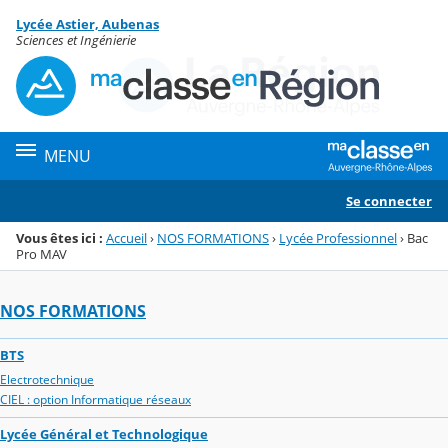
Panneau de gestion des cookies
Lycée Astier, Aubenas
Menu de la rubrique
Contenu
Sciences et Ingénierie
MENU
Se connecter
Vous êtes ici :
Accueil
›
NOS FORMATIONS
›
Lycée Professionnel
›
Bac
Pro MAV
NOS FORMATIONS
BTS
Electrotechnique
CIEL : option Informatique réseaux
Lycée Général et Technologique