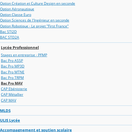
Option Création et Culture Design en seconde
Option Aéronautique
Option Classe Euro
Option Sciences de l'Ingénieur en seconde
Option Robotique - Le projet "First France"
Bac STI2D
BAC STD2A
Lycée Professionnel
Stages en entreprise - PFMP
Bac Pro ASSP
Bac Pro MP3D
Bac Pro MTNE
Bac Pro TRPM
Bac Pro MAV
CAP Ebénisterie
CAP Métallier
CAP MAV
MLDS
ULIS Lycée
Accompagnement et soutien scolaire