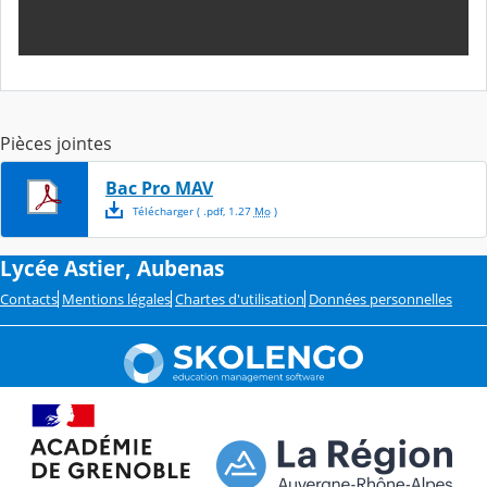
Pièces jointes
Bac Pro MAV
Télécharger
( .
pdf
,
1.27
Mo
)
Lycée Astier, Aubenas
Contacts
Mentions légales
Chartes d'utilisation
Données personnelles