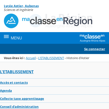
Panneau de gestion des cookies
Lycée Astier, Aubenas
Menu de la rubrique
Contenu
Sciences et Ingénierie
MENU
Se connecter
Vous êtes ici :
Accueil
›
L'ETABLISSEMENT
›
Histoire d'Astier
L'ETABLISSEMENT
Accès et contacts
Agenda
Collecte taxe apprentissage
Conseil d'administration