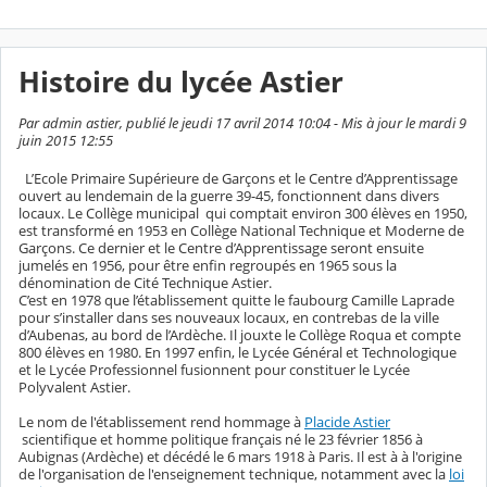
Histoire du lycée Astier
Par admin astier, publié le jeudi 17 avril 2014 10:04 - Mis à jour le mardi 9
juin 2015 12:55
L’Ecole Primaire Supérieure de Garçons et le Centre d’Apprentissage
ouvert au lendemain de la guerre 39-45, fonctionnent dans divers
locaux. Le Collège municipal qui comptait environ 300 élèves en 1950,
est transformé en 1953 en Collège National Technique et Moderne de
Garçons. Ce dernier et le Centre d’Apprentissage seront ensuite
jumelés en 1956, pour être enfin regroupés en 1965 sous la
dénomination de Cité Technique Astier.
C’est en 1978 que l’établissement quitte le faubourg Camille Laprade
pour s’installer dans ses nouveaux locaux, en contrebas de la ville
d’Aubenas, au bord de l’Ardèche. Il jouxte le Collège Roqua et compte
800 élèves en 1980. En 1997 enfin, le Lycée Général et Technologique
et le Lycée Professionnel fusionnent pour constituer le Lycée
Polyvalent Astier.
Le nom de l'établissement rend hommage à
Placide Astier
scientifique et homme politique français né le 23 février 1856 à
Aubignas (Ardèche) et décédé le 6 mars 1918 à Paris. Il est à à l'origine
de l'organisation de l'enseignement technique, notamment avec la
loi