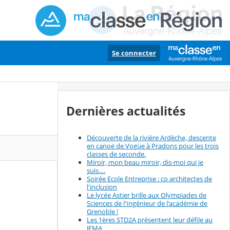
Se connecter
Dernières actualités
Découverte de la rivière Ardèche, descente
en canoë de Vogüe à Pradons pour les trois
classes de seconde.
Miroir, mon beau miroir, dis-moi qui je
suis….
Soirée Ecole Entreprise : co architectes de
l'inclusion
Le lycée Astier brille aux Olympiades de
Sciences de l'Ingénieur de l'académie de
Grenoble !
Les 1ères STD2A présentent leur défile au
JEMA