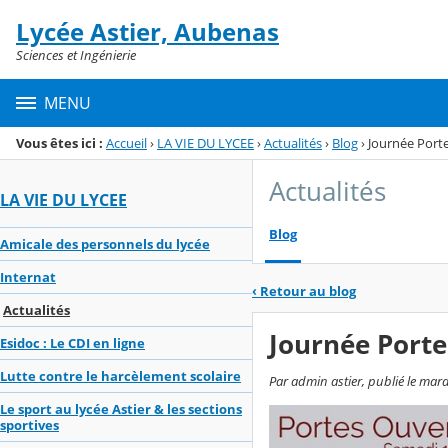
Panneau de gestion des cookies
Lycée Astier, Aubenas
Menu de la rubrique
Contenu
Sciences et Ingénierie
MENU
Vous êtes ici :
Accueil
›
LA VIE DU LYCEE
›
Actualités
›
Blog
›
Journée Port
Actualités
LA VIE DU LYCEE
Blog
Amicale des personnels du lycée
Internat
‹
Retour au blog
Actualités
Journée Port
Esidoc : Le CDI en ligne
Lutte contre le harcèlement scolaire
Par admin astier, publié le mard
Le sport au lycée Astier & les sections
sportives