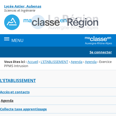
Panneau de gestion des cookies
Lycée Astier, Aubenas
Menu de la rubrique
Contenu
Sciences et Ingénierie
MENU
Se connecter
Vous êtes ici :
Accueil
›
L'ETABLISSEMENT
›
Agenda
›
Agenda
›
Exercice
PPMS Intrusion
L'ETABLISSEMENT
Accès et contacts
Agenda
Collecte taxe apprentissage