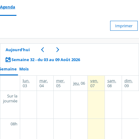
Agenda
Imprimer
Aujourd’hui
Semaine 32 - du 03 au 09 Août 2026
Semaine
Mois
lun.
mar.
mer.
ven.
sam.
dim.
jeu.
06
03
04
05
07
08
09
Sur la
journée
08h