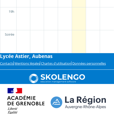
19h
Soirée
Lycée Astier, Aubenas
Contacts
Mentions légales
Chartes d'utilisation
Données personnelles