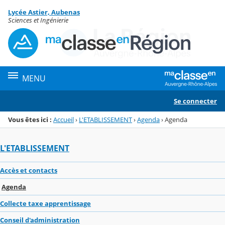
Panneau de gestion des cookies
Lycée Astier, Aubenas
Menu de la rubrique
Contenu
Sciences et Ingénierie
MENU
Se connecter
Vous êtes ici :
Accueil
›
L'ETABLISSEMENT
›
Agenda
›
Agenda
L'ETABLISSEMENT
Accès et contacts
Agenda
Collecte taxe apprentissage
Conseil d'administration