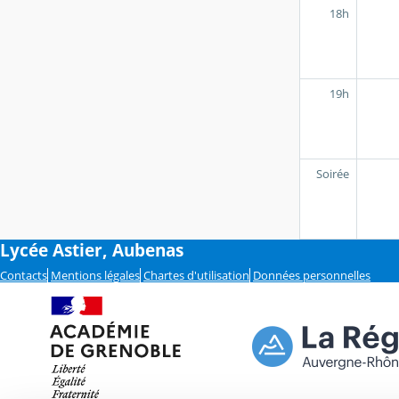
18h
19h
Soirée
Lycée Astier, Aubenas
Contacts
Mentions légales
Chartes d'utilisation
Données personnelles