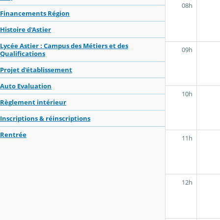
08h
Financements Région
Histoire d'Astier
Lycée Astier : Campus des Métiers et des
09h
Qualifications
Projet d'établissement
Auto Evaluation
10h
Règlement intérieur
Inscriptions & réinscriptions
Rentrée
11h
12h