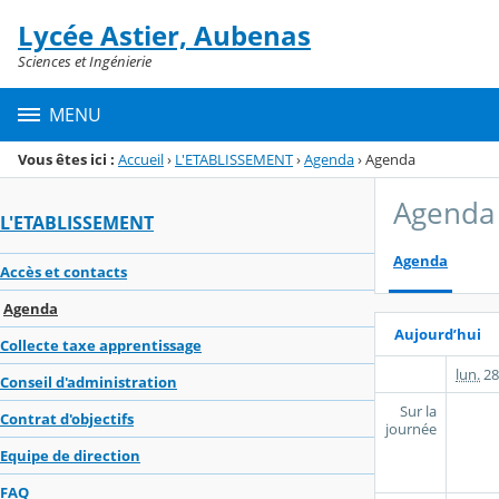
Panneau de gestion des cookies
Lycée Astier, Aubenas
Menu de la rubrique
Contenu
Sciences et Ingénierie
MENU
Vous êtes ici :
Accueil
›
L'ETABLISSEMENT
›
Agenda
›
Agenda
Agenda
L'ETABLISSEMENT
Agenda
Accès et contacts
Agenda
Aujourd’hui
Collecte taxe apprentissage
lun.
28
Conseil d'administration
Sur la
Contrat d'objectifs
journée
Equipe de direction
FAQ