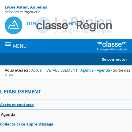
Panneau de gestion des cookies
Lycée Astier, Aubenas
Menu de la rubrique
Contenu
Sciences et Ingénierie
MENU
Se connecter
Vous êtes ici :
Accueil
›
L'ETABLISSEMENT
›
Agenda
›
Agenda
›
Sortie des
2TNE
L'ETABLISSEMENT
Accès et contacts
Agenda
Collecte taxe apprentissage