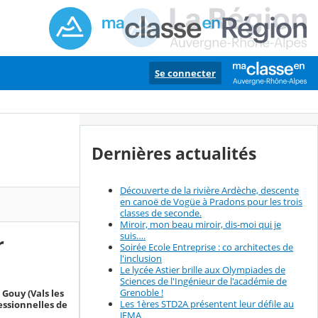
Se connecter
Dernières actualités
Découverte de la rivière Ardèche, descente
en canoë de Vogüe à Pradons pour les trois
classes de seconde.
Miroir, mon beau miroir, dis-moi qui je
suis….
r
Soirée Ecole Entreprise : co architectes de
l'inclusion
Le lycée Astier brille aux Olympiades de
Sciences de l'Ingénieur de l'académie de
Grenoble !
Gouy (Vals les
Les 1ères STD2A présentent leur défile au
fessionnelles de
JEMA