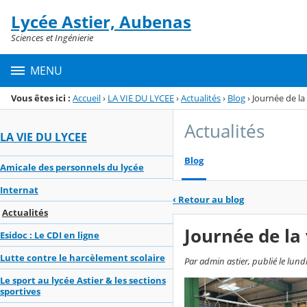
Panneau de gestion des cookies
Lycée Astier, Aubenas
Menu de la rubrique
Contenu
Sciences et Ingénierie
MENU
Vous êtes ici :
Accueil
›
LA VIE DU LYCEE
›
Actualités
›
Blog
›
Journée de la
Actualités
LA VIE DU LYCEE
Blog
Amicale des personnels du lycée
Internat
‹
Retour au blog
Actualités
Journée de la 
Esidoc : Le CDI en ligne
Lutte contre le harcèlement scolaire
Par admin astier, publié le lund
Le sport au lycée Astier & les sections
sportives