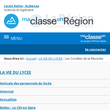
Panneau de gestion des cookies
Lycée Astier, Aubenas
Menu de la rubrique
Contenu
Sciences et Ingénierie
MENU
Se connecter
Vous êtes ici :
Accueil
›
LA VIE DU LYCEE
›
Les Cordées de la Réussite
LA VIE DU LYCEE
Amicale des personnels du lycée
Internat
Actualités
Esidoc : Le CDI en ligne