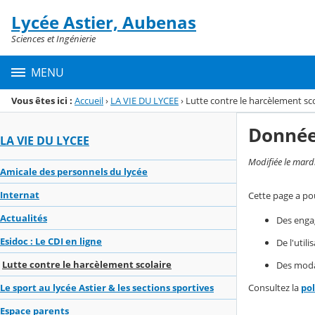
Panneau de gestion des cookies
Lycée Astier, Aubenas
Menu de la rubrique
Contenu
Sciences et Ingénierie
MENU
Vous êtes ici :
Accueil
›
LA VIE DU LYCEE
›
Lutte contre le harcèlement sco
Donnée
LA VIE DU LYCEE
Modifiée le mard
Amicale des personnels du lycée
Internat
Cette page a pou
Actualités
Des enga
Esidoc : Le CDI en ligne
De l'util
Lutte contre le harcèlement scolaire
Des modal
Consultez la
po
Le sport au lycée Astier & les sections sportives
Espace parents