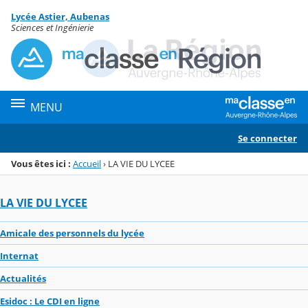
Panneau de gestion des cookies
Lycée Astier, Aubenas
Menu de la rubrique
Contenu
Sciences et Ingénierie
MENU
Se connecter
Vous êtes ici :
Accueil
›
LA VIE DU LYCEE
LA VIE DU LYCEE
Amicale des personnels du lycée
Internat
Actualités
Esidoc : Le CDI en ligne