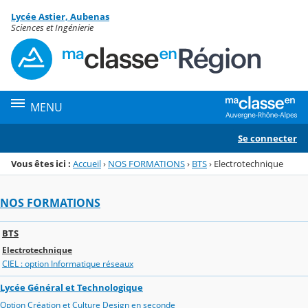
Panneau de gestion des cookies
Lycée Astier, Aubenas
Menu de la rubrique
Contenu
Sciences et Ingénierie
MENU
Se connecter
Vous êtes ici :
Accueil
›
NOS FORMATIONS
›
BTS
›
Electrotechnique
NOS FORMATIONS
BTS
Electrotechnique
CIEL : option Informatique réseaux
Lycée Général et Technologique
Option Création et Culture Design en seconde