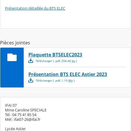
Présentation détaillée du BTS ELEC
Pièces jointes
Plaquette BTSELEC2023
Télécharger
( .
pdf
,
294.46
ko
)
Présentation BTS ELEC Astier 2023
Télécharger
( .
pdf
,
1.19
Mo
)
IFAI 07
Mme Caroline SPECIALE
Tél : 04 75 41 85 54
Mèl : ifai07-26@ifai.fr
Lycée Astier