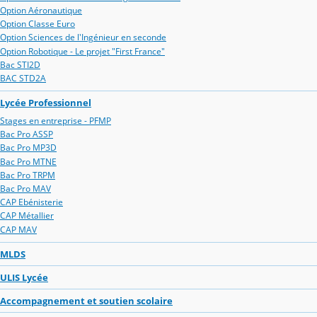
Option Aéronautique
Option Classe Euro
Option Sciences de l'Ingénieur en seconde
Option Robotique - Le projet "First France"
Bac STI2D
BAC STD2A
Lycée Professionnel
Stages en entreprise - PFMP
Bac Pro ASSP
Bac Pro MP3D
Bac Pro MTNE
Bac Pro TRPM
Bac Pro MAV
CAP Ebénisterie
CAP Métallier
CAP MAV
MLDS
ULIS Lycée
Accompagnement et soutien scolaire