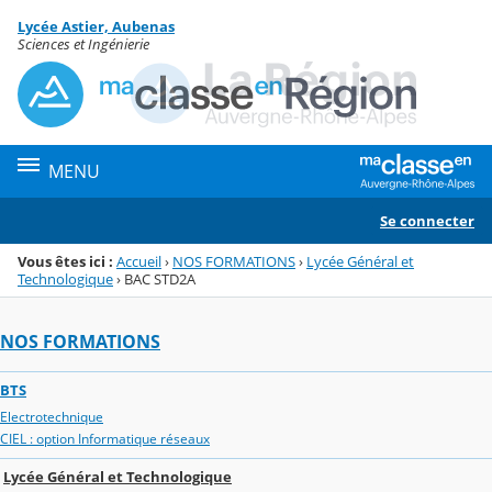
Panneau de gestion des cookies
Lycée Astier, Aubenas
Menu de la rubrique
Contenu
Sciences et Ingénierie
MENU
Se connecter
Vous êtes ici :
Accueil
›
NOS FORMATIONS
›
Lycée Général et
Technologique
›
BAC STD2A
NOS FORMATIONS
BTS
Electrotechnique
CIEL : option Informatique réseaux
Lycée Général et Technologique