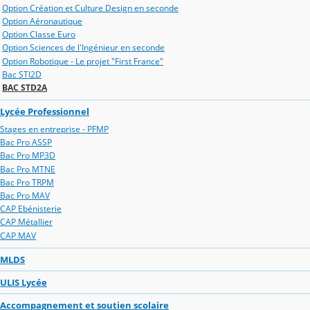
Option Création et Culture Design en seconde
Option Aéronautique
Option Classe Euro
Option Sciences de l'Ingénieur en seconde
Option Robotique - Le projet "First France"
Bac STI2D
BAC STD2A
Lycée Professionnel
Stages en entreprise - PFMP
Bac Pro ASSP
Bac Pro MP3D
Bac Pro MTNE
Bac Pro TRPM
Bac Pro MAV
CAP Ebénisterie
CAP Métallier
CAP MAV
MLDS
ULIS Lycée
Accompagnement et soutien scolaire