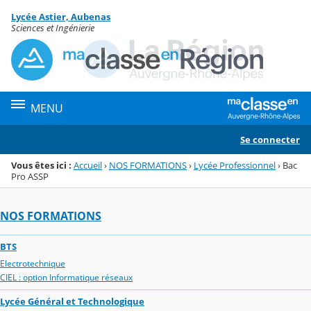
Panneau de gestion des cookies
Lycée Astier, Aubenas
Menu de la rubrique
Contenu
Sciences et Ingénierie
MENU
Se connecter
Vous êtes ici :
Accueil
›
NOS FORMATIONS
›
Lycée Professionnel
›
Bac
Pro ASSP
NOS FORMATIONS
BTS
Electrotechnique
CIEL : option Informatique réseaux
Lycée Général et Technologique