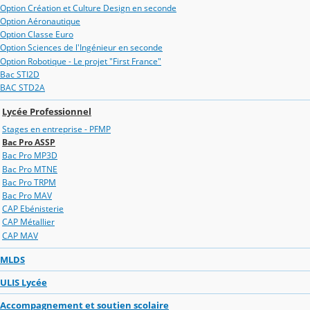
Option Création et Culture Design en seconde
Option Aéronautique
Option Classe Euro
Option Sciences de l'Ingénieur en seconde
Option Robotique - Le projet "First France"
Bac STI2D
BAC STD2A
Lycée Professionnel
Stages en entreprise - PFMP
Bac Pro ASSP
Bac Pro MP3D
Bac Pro MTNE
Bac Pro TRPM
Bac Pro MAV
CAP Ebénisterie
CAP Métallier
CAP MAV
MLDS
ULIS Lycée
Accompagnement et soutien scolaire