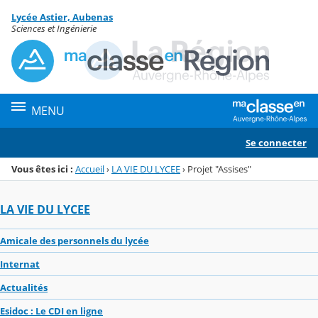
Panneau de gestion des cookies
Lycée Astier, Aubenas
Menu de la rubrique
Contenu
Sciences et Ingénierie
MENU
Se connecter
Vous êtes ici :
Accueil
›
LA VIE DU LYCEE
›
Projet "Assises"
LA VIE DU LYCEE
Amicale des personnels du lycée
Internat
Actualités
Esidoc : Le CDI en ligne