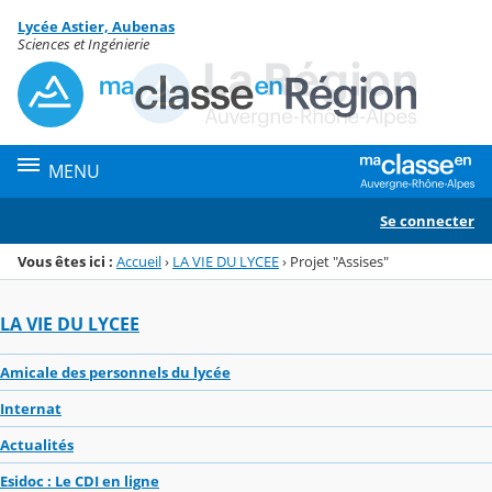
Panneau de gestion des cookies
Lycée Astier, Aubenas
Menu de la rubrique
Contenu
Sciences et Ingénierie
MENU
Se connecter
Vous êtes ici :
Accueil
›
LA VIE DU LYCEE
›
Projet "Assises"
LA VIE DU LYCEE
Amicale des personnels du lycée
Internat
Actualités
Esidoc : Le CDI en ligne